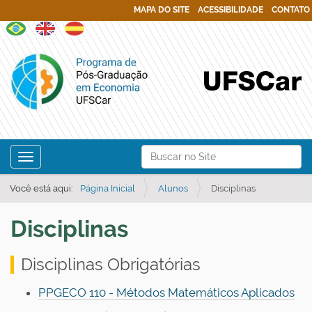
MAPA DO SITE
ACESSIBILIDADE
CONTATO
N
Busca
Toggle navigation
a
Busca Avançada…
v
Você está aqui:
Página Inicial
Alunos
Disciplinas
e
Disciplinas
g
a
Disciplinas Obrigatórias
ç
ã
PPGECO 110 - Métodos Matemáticos Aplicados
o