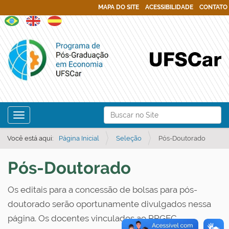
MAPA DO SITE
ACESSIBILIDADE
CONTATO
N
Busca
Toggle navigation
a
Busca Avançada…
v
Você está aqui:
Página Inicial
Seleção
Pós-Doutorado
e
Pós-Doutorado
g
a
Os editais para a concessão de bolsas para pós-
ç
doutorado serão oportunamente divulgados nessa
ã
página. Os docentes vinculados ao PPGEC
o