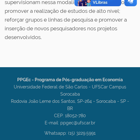
supervisionam nessa modalidade com o objetivo de
promover a realização de estudos de alto nível;
reforçar grupos e linhas de pesquisa e promover a
inserção de novos pesquisadores nos projetos
desenvolvidos.
PPGEc - Programa de Pós-graduação em Economia
Universidade Federal de São Carlos - UFSCar Campus
Sorocaba
Rodovia João Leme dos Santos, SP-264 - Sorocaba - SP -
BR
CEP: 18052-780
E-mail: ppgec@ufscar.br
Whatsapp: (15) 3229.5991