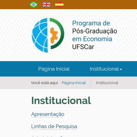
N
Página Inicial
Institucional
a
v
Você está aqui:
Página Inicial
Institucional
e
Institucional
g
a
Apresentação
ç
ã
Linhas de Pesquisa
o